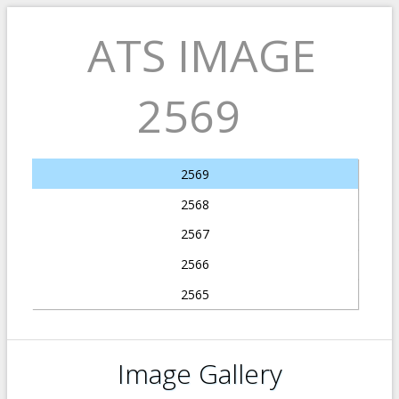
ATS IMAGE
2569
2569
2568
2567
2566
2565
Image Gallery