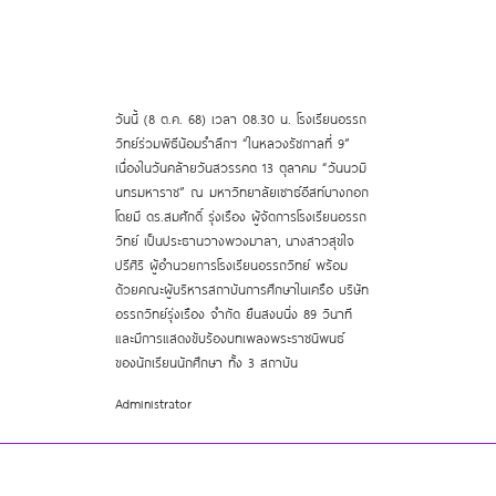
วันนี้ (8 ต.ค. 68) เวลา 08.30 น. โรงเรียนอรรถ
วิทย์ร่วมพิธีน้อมรำลึกฯ “ในหลวงรัชกาลที่ 9”
เนื่องในวันคล้ายวันสวรรคต 13 ตุลาคม “วันนวมิ
นทรมหาราช” ณ มหาวิทยาลัยเซาธ์อีสท์บางกอก
โดยมี ดร.สมศักดิ์ รุ่งเรือง ผู้จัดการโรงเรียนอรรถ
วิทย์ เป็นประธานวางพวงมาลา, นางสาวสุขใจ
ปรีศิริ ผู้อำนวยการโรงเรียนอรรถวิทย์ พร้อม
ด้วยคณะผู้บริหารสถาบันการศึกษาในเครือ บริษัท
อรรถวิทย์รุ่งเรือง จำกัด ยืนสงบนิ่ง 89 วินาที
และมีการแสดงขับร้องบทเพลงพระราชนิพนธ์
ของนักเรียนนักศึกษา ทั้ง 3 สถาบัน
Administrator